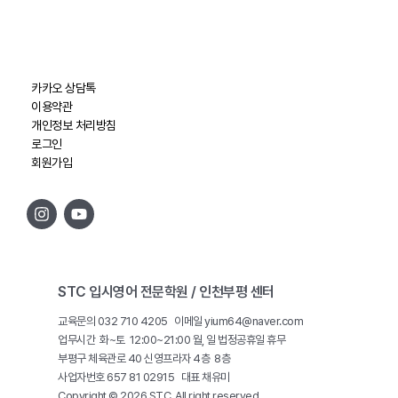
카카오 상담톡
이용약관
개인정보 처리방침
로그인
회원가입
STC 입시영어 전문학원 / 인천부평 센터
교육문의 032 710 4205 이메일 yium64@naver.com
업무시간 화~토 12:00~21:00 월, 일 법정공휴일 휴무
부평구 체육관로 40 신영프라자 4층 8층
사업자번호 657 81 02915 대표 채유미
Copyright © 2026 STC. All right reserved.