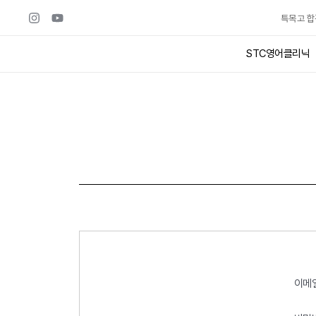
콘텐츠로
특목고 합
건너뛰기
STC영어클리닉
이메