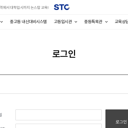
격에서 대학입시까지 논스탑 교육!
중고등 내신대비시스템
고등입시관
중등특목관
교육상
로그인
일
로그인