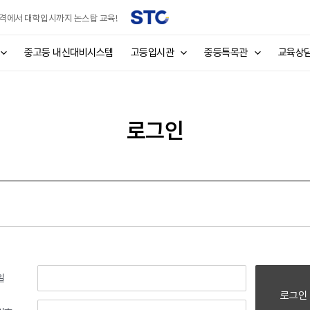
격에서 대학입시까지 논스탑 교육!
중고등 내신대비시스템
고등입시관
중등특목관
교육상
로그인
일
로그인