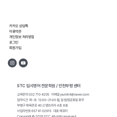
카카오 상담톡
이용약관
개인정보 처리방침
로그인
회원가입
STC 입시영어 전문학원 / 인천부평 센터
교육문의 032 710 4205 이메일 yium64@naver.com
업무시간 화~토 12:00~21:00 월, 일 법정공휴일 휴무
부평구 체육관로 40 신영프라자 4층 8층
사업자번호 657 81 02915 대표 채유미
Copyright © 2026 STC. All right reserved.