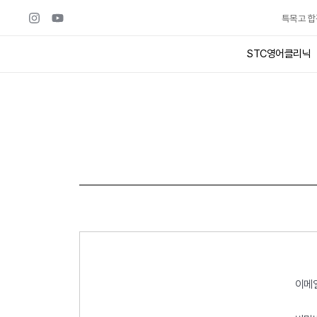
콘텐츠로
특목고 합
건너뛰기
STC영어클리닉
이메