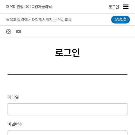
콘텐츠로
Main
채유미원장 · STC영어클리닉
로그인
건너뛰기
Men
특목고 합격에서 대학입시까지 논스탑 교육!
상담신청
로그인
이메일
비밀번호