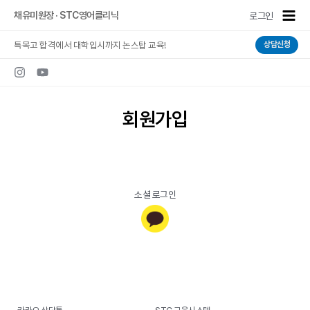
콘텐츠로
Main
채유미원장 · STC영어클리닉
로그인
건너뛰기
Men
특목고 합격에서 대학입시까지 논스탑 교육!
상담신청
회원가입
소셜 로그인