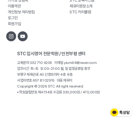
카카오 상담톡
STC 교육시스템
이용약관
채유미원장소개
개인정보 처리방침
STC 커리큘럼
로그인
회원가입
STC 입시영어 전문학원 / 인천부평 센터
교육문의 032 710 4205 이메일 yium64@naver.com
업무시간 화~토 12:00~21:00 월, 일 법정공휴일 휴무
부평구 체육관로 40 신영프라자 4층 8층
사업자번호 657 81 02915 대표 채유미
Copyright © 2026 STC. All right reserved.
▪ 학원설립번호 제4734호 수강료 330,000원 / 470,000원