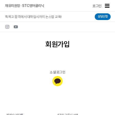
콘텐츠로
Main
채유미원장 · STC영어클리닉
로그인
건너뛰기
Men
특목고 합격에서 대학입시까지 논스탑 교육!
상담신청
회원가입
소셜 로그인