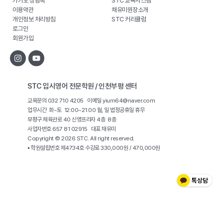
카카오 상담톡
STC 교육시스템
이용약관
채유미원장소개
개인정보 처리방침
STC 커리큘럼
로그인
회원가입
STC 입시영어 전문학원 / 인천부평 센터
교육문의 032 710 4205 이메일 yium64@naver.com
업무시간 화~토 12:00~21:00 월, 일 법정공휴일 휴무
부평구 체육관로 40 신영프라자 4층 8층
사업자번호 657 81 02915 대표 채유미
Copyright © 2026 STC. All right reserved.
▪ 학원설립번호 제4734호 수강료 330,000원 / 470,000원