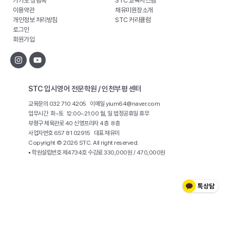
카카오 상담톡
STC 교육시스템
이용약관
채유미원장소개
개인정보 처리방침
STC 커리큘럼
로그인
회원가입
STC 입시영어 전문학원 / 인천부평 센터
교육문의 032 710 4205 이메일 yium64@naver.com
업무시간 화~토 12:00~21:00 월, 일 법정공휴일 휴무
부평구 체육관로 40 신영프라자 4층 8층
사업자번호 657 81 02915 대표 채유미
Copyright © 2026 STC. All right reserved.
▪ 학원설립번호 제4734호 수강료 330,000원 / 470,000원