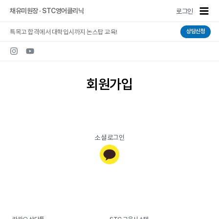
콘텐츠로
Main
채유미원장 · STC영어클리닉
로그인
건너뛰기
Men
특목고 합격에서 대학입시까지 논스탑 교육!
상담신청
회원가입
소셜 로그인