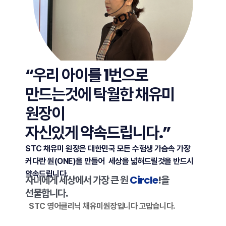
“우리 아이를 1번으로
만드는것에 탁월한 채유미
원장이
자신있게 약속드립니다.”
STC 채유미 원장은 대한민국 모든 수험생 가슴속 가장
커다란 원(ONE)을 만들어
세상을 넓혀드릴것을 반드시
약속드립니다.
자녀에게 세상에서 가장 큰 원
Circle
!을
선물합니다.
STC 영어클리닉 채유미원장입니다 고맙습니다.