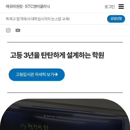
콘텐츠로
Main
채유미원장 · STC영어클리닉
로그인
건너뛰기
Men
특목고 합격에서 대학입시까지 논스탑 교육!
상담신청
고등 3년을 탄탄하게 설계하는 학원
고등입시관 자세히 보기