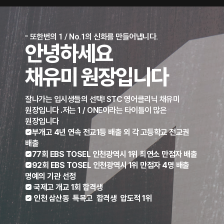
또한번의 1 / No.1의 신화를 만들어냅니다.
안녕하세요
채유미 원장
입니다
잘나가는 입시생들의 선택! STC 영어클리닉 채유미
원장입니다 .저는 1 / ONE이라는 타이틀이 많은
원장입니다
부개고 4년 연속 전교1등 배출 외 각 고등학교 전교권
배출
77회 EBS TOSEL 인천광역시 1위 최연소 만점자 배출
92회 EBS TOSEL 인천광역시 1위 만점자 4명 배출
명예의 기관 선정
 국제고 개교 1회 합격생
 인천 삼산동 특목고 합격생 압도적 1위