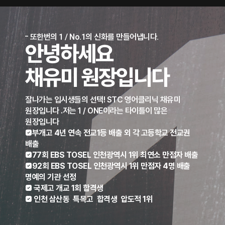
또한번의 1 / No.1의 신화를 만들어냅니다.
안녕하세요
채유미 원장
입니다
잘나가는 입시생들의 선택! STC 영어클리닉 채유미
원장입니다 .저는 1 / ONE이라는 타이틀이 많은
원장입니다
부개고 4년 연속 전교1등 배출 외 각 고등학교 전교권
배출
77회 EBS TOSEL 인천광역시 1위 최연소 만점자 배출
92회 EBS TOSEL 인천광역시 1위 만점자 4명 배출
명예의 기관 선정
 국제고 개교 1회 합격생
 인천 삼산동 특목고 합격생 압도적 1위