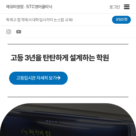
콘텐츠로
Main
채유미원장 · STC영어클리닉
로그인
건너뛰기
Men
특목고 합격에서 대학입시까지 논스탑 교육!
상담신청
고등 3년을 탄탄하게 설계하는 학원
고등입시관 자세히 보기