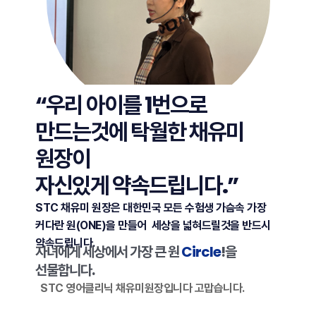
“우리 아이를 1번으로
만드는것에 탁월한 채유미
원장이
자신있게 약속드립니다.”
STC 채유미 원장은 대한민국 모든 수험생 가슴속 가장
커다란 원(ONE)을 만들어
세상을 넓혀드릴것을 반드시
약속드립니다.
자녀에게 세상에서 가장 큰 원
Circle
!을
선물합니다.
STC 영어클리닉 채유미원장입니다 고맙습니다.