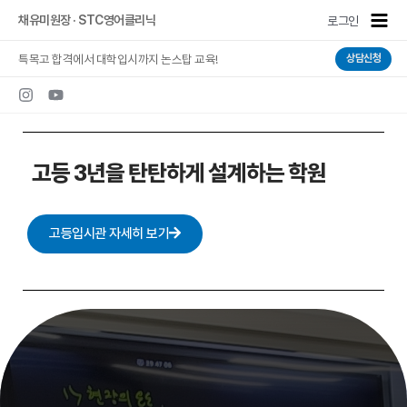
콘텐츠로
Main
채유미원장 · STC영어클리닉
로그인
건너뛰기
Men
특목고 합격에서 대학입시까지 논스탑 교육!
상담신청
고등 3년을 탄탄하게 설계하는 학원
고등입시관 자세히 보기