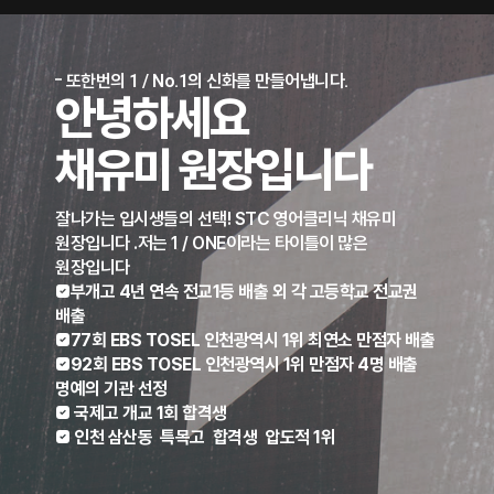
또한번의 1 / No.1의 신화를 만들어냅니다.
안녕하세요
채유미 원장
입니다
잘나가는 입시생들의 선택! STC 영어클리닉 채유미
원장입니다 .저는 1 / ONE이라는 타이틀이 많은
원장입니다
부개고 4년 연속 전교1등 배출 외 각 고등학교 전교권
배출
77회 EBS TOSEL 인천광역시 1위 최연소 만점자 배출
92회 EBS TOSEL 인천광역시 1위 만점자 4명 배출
명예의 기관 선정
 국제고 개교 1회 합격생
 인천 삼산동 특목고 합격생 압도적 1위