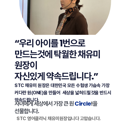
“우리 아이를 1번으로
만드는것에 탁월한 채유미
원장이
자신있게 약속드립니다.”
STC 채유미 원장은 대한민국 모든 수험생 가슴속 가장
커다란 원(ONE)을 만들어
세상을 넓혀드릴것을 반드시
약속드립니다.
자녀에게 세상에서 가장 큰 원
Circle
!을
선물합니다.
STC 영어클리닉 채유미원장입니다 고맙습니다.