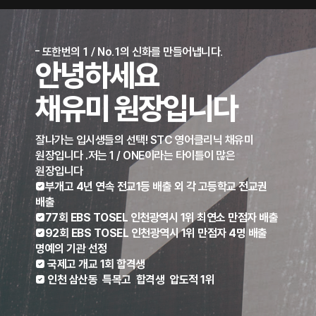
또한번의 1 / No.1의 신화를 만들어냅니다.
안녕하세요
채유미 원장
입니다
잘나가는 입시생들의 선택! STC 영어클리닉 채유미
원장입니다 .저는 1 / ONE이라는 타이틀이 많은
원장입니다
부개고 4년 연속 전교1등 배출 외 각 고등학교 전교권
배출
77회 EBS TOSEL 인천광역시 1위 최연소 만점자 배출
92회 EBS TOSEL 인천광역시 1위 만점자 4명 배출
명예의 기관 선정
 국제고 개교 1회 합격생
 인천 삼산동 특목고 합격생 압도적 1위