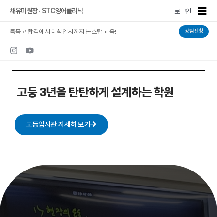
콘텐츠로
Main
채유미원장 · STC영어클리닉
로그인
건너뛰기
Men
특목고 합격에서 대학입시까지 논스탑 교육!
상담신청
고등 3년을 탄탄하게 설계하는 학원
고등입시관 자세히 보기