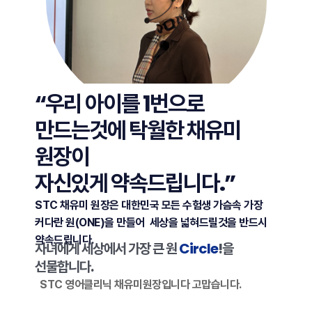
“우리 아이를 1번으로
만드는것에 탁월한 채유미
원장이
자신있게 약속드립니다.”
STC 채유미 원장은 대한민국 모든 수험생 가슴속 가장
커다란 원(ONE)을 만들어
세상을 넓혀드릴것을 반드시
약속드립니다.
자녀에게 세상에서 가장 큰 원
Circle
!을
선물합니다.
STC 영어클리닉 채유미원장입니다 고맙습니다.